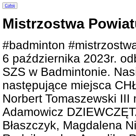
Cofnij
Mistrzostwa Powia
#badminton #mistrzostw
6 października 2023r. od
SZS w Badmintonie. Nasi
następujące miejsca CHŁ
Norbert Tomaszewski III m
Adamowicz DZIEWCZĘTA I
Błaszczyk, Magdalena Ni