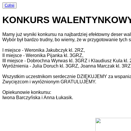
Cofnij
KONKURS WALENTYNKOWY
Mamy już wyniki konkursu na najbardziej efektowny deser wa
Wybór był bardzo trudny, bo wiemy, że w przygotowanie tych
I miejsce - Weronika Jakubczyk kl. 2RZ,
II miejsce - Weronika Pijanka kl. 3GRZ,
III miejsce - Dobrochna Wyrwas kl. 3GRZ i Klaudiusz Kula kl.
Wyróżnienia - Julia Doruch kl. 3GRZ, Joanna Marczak kl. 3RZ
Wszystkim uczestnikom serdecznie DZIĘKUJEMY za wspaniał
Zwycięzcom i wyróżnionym GRATULUJEMY.
Opiekunowie konkursu:
Iwona Barczyńska i Anna Łukasik.