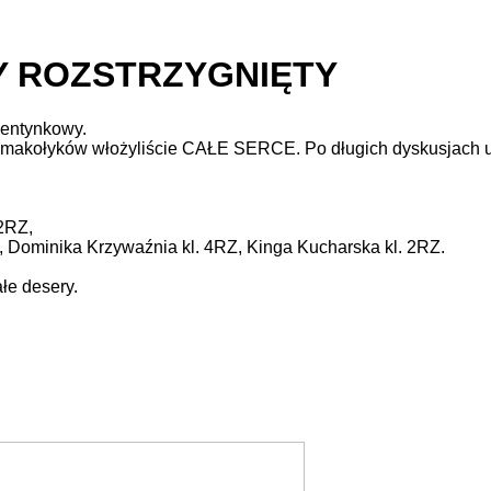
 ROZSTRZYGNIĘTY
lentynkowy.
 smakołyków włożyliście CAŁE SERCE. Po długich dyskusjach u
 2RZ,
, Dominika Krzywaźnia kl. 4RZ, Kinga Kucharska kl. 2RZ.
e desery.