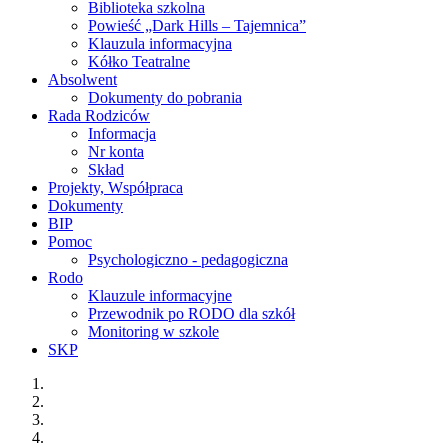
Biblioteka szkolna
Powieść „Dark Hills – Tajemnica”
Klauzula informacyjna
Kółko Teatralne
Absolwent
Dokumenty do pobrania
Rada Rodziców
Informacja
Nr konta
Skład
Projekty, Współpraca
Dokumenty
BIP
Pomoc
Psychologiczno - pedagogiczna
Rodo
Klauzule informacyjne
Przewodnik po RODO dla szkół
Monitoring w szkole
SKP