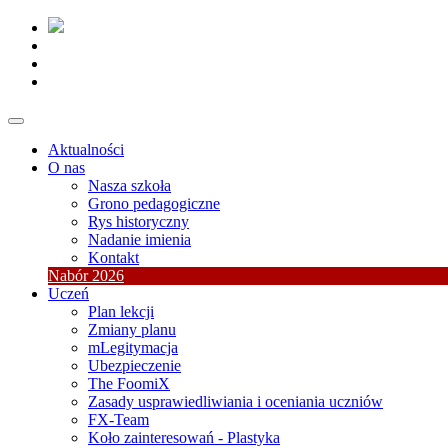
Aktualności
O nas
Nasza szkoła
Grono pedagogiczne
Rys historyczny
Nadanie imienia
Kontakt
Nabór 2026
Uczeń
Plan lekcji
Zmiany planu
mLegitymacja
Ubezpieczenie
The FoomiX
Zasady usprawiedliwiania i oceniania uczniów
FX-Team
Koło zainteresowań - Plastyka