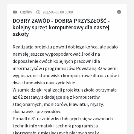
Ogólny
2022-06-03 00:00:00
DOBRY ZAWÓD - DOBRA PRZYSZŁOŚĆ -
kolejny sprzęt komputerowy dla naszej
szkoły
Realizacja projektu powoli dobiega końca, ale udało
nam się jeszcze wygospodarować środki na
doposażenie dwóch kolejnych pracowni dla
informatyków i programistów. Powstaną 32 w pełni
wyposażone stanowiska komputerowe dla uczniów i
dwa stanowiska nauczycielskie.
W sumie dzięki realizacji projektu szkoła otrzymała
aż 62 zestawy składające się z komputerów
stacjonarnych, monitorów, klawiatur, myszy,
słuchawek i przewodów.
Ponadto 81 uczniów kształcących się w zawodach
technik informatyk i technik programista
skorzystało z miesięcznych płatnych staży