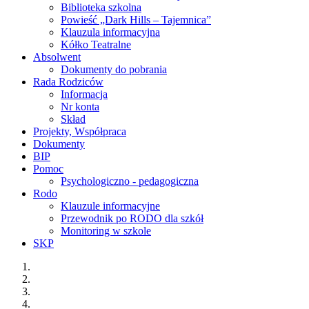
Biblioteka szkolna
Powieść „Dark Hills – Tajemnica”
Klauzula informacyjna
Kółko Teatralne
Absolwent
Dokumenty do pobrania
Rada Rodziców
Informacja
Nr konta
Skład
Projekty, Współpraca
Dokumenty
BIP
Pomoc
Psychologiczno - pedagogiczna
Rodo
Klauzule informacyjne
Przewodnik po RODO dla szkół
Monitoring w szkole
SKP