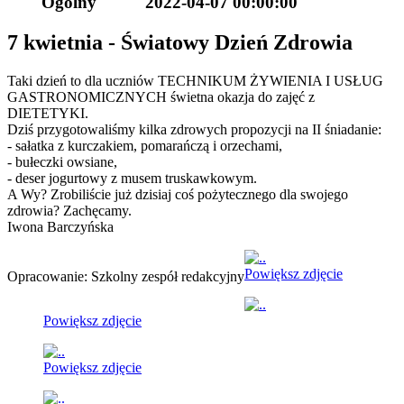
Ogólny
2022-04-07 00:00:00
7 kwietnia - Światowy Dzień Zdrowia
Taki dzień to dla uczniów TECHNIKUM ŻYWIENIA I USŁUG
GASTRONOMICZNYCH świetna okazja do zajęć z
DIETETYKI.
Dziś przygotowaliśmy kilka zdrowych propozycji na II śniadanie:
- sałatka z kurczakiem, pomarańczą i orzechami,
-
bułeczki owsiane,
- deser jogurtowy z musem truskawkowym.
A Wy? Zrobiliście już dzisiaj coś pożytecznego dla swojego
zdrowia? Zachęcamy.
Iwona Barczyńska
Powiększ zdjęcie
Opracowanie: Szkolny zespół redakcyjny
Powiększ zdjęcie
Powiększ zdjęcie