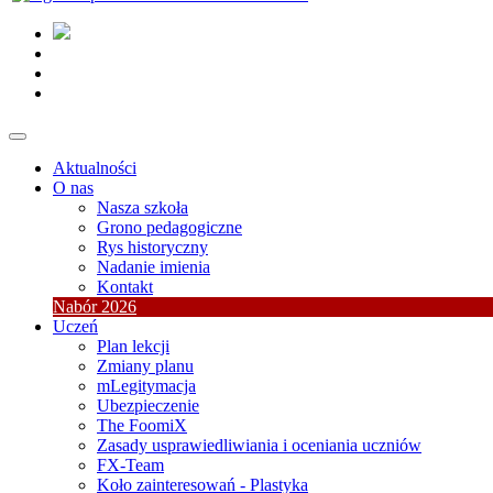
Aktualności
O nas
Nasza szkoła
Grono pedagogiczne
Rys historyczny
Nadanie imienia
Kontakt
Nabór 2026
Uczeń
Plan lekcji
Zmiany planu
mLegitymacja
Ubezpieczenie
The FoomiX
Zasady usprawiedliwiania i oceniania uczniów
FX-Team
Koło zainteresowań - Plastyka